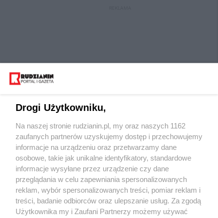
REKLAMA
Drogi Użytkowniku,
Na naszej stronie rudzianin.pl, my oraz naszych 1162
Wydawca mediów
lokalnych
zaufanych partnerów uzyskujemy dostęp i przechowujemy
informacje na urządzeniu oraz przetwarzamy dane
osobowe, takie jak unikalne identyfikatory, standardowe
informacje wysyłane przez urządzenie czy dane
przeglądania w celu zapewniania spersonalizowanych
reklam, wybór spersonalizowanych treści, pomiar reklam i
Nie zapomnij
treści, badanie odbiorców oraz ulepszanie usług. Za zgodą
zapoznać się z:
polityką prywatności
regulamin korzystania z portali
Użytkownika my i Zaufani Partnerzy możemy używać
Twoje
miasto
Skontaktuj się
z nami