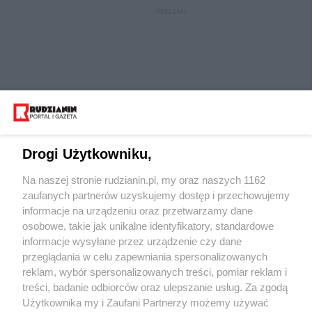
REKLAMA
Drogi Użytkowniku,
Na naszej stronie rudzianin.pl, my oraz naszych 1162
Wydawca mediów
lokalnych
zaufanych partnerów uzyskujemy dostęp i przechowujemy
informacje na urządzeniu oraz przetwarzamy dane
osobowe, takie jak unikalne identyfikatory, standardowe
informacje wysyłane przez urządzenie czy dane
przeglądania w celu zapewniania spersonalizowanych
reklam, wybór spersonalizowanych treści, pomiar reklam i
Nie zapomnij
treści, badanie odbiorców oraz ulepszanie usług. Za zgodą
zapoznać się z:
polityką prywatności
regulamin korzystania z portali
Użytkownika my i Zaufani Partnerzy możemy używać
Twoje
miasto
Skontaktuj się
z nami