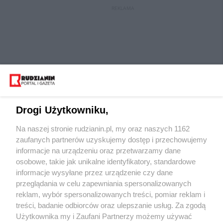
REKLAMA
Drogi Użytkowniku,
Na naszej stronie rudzianin.pl, my oraz naszych 1162
Wydawca mediów
lokalnych
zaufanych partnerów uzyskujemy dostęp i przechowujemy
informacje na urządzeniu oraz przetwarzamy dane
osobowe, takie jak unikalne identyfikatory, standardowe
informacje wysyłane przez urządzenie czy dane
przeglądania w celu zapewniania spersonalizowanych
reklam, wybór spersonalizowanych treści, pomiar reklam i
Nie zapomnij
treści, badanie odbiorców oraz ulepszanie usług. Za zgodą
zapoznać się z:
polityką prywatności
regulamin korzystania z portali
Użytkownika my i Zaufani Partnerzy możemy używać
Twoje
miasto
Skontaktuj się
z nami