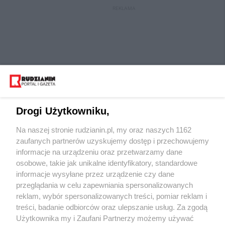
REKLAMA
Drogi Użytkowniku,
Na naszej stronie rudzianin.pl, my oraz naszych 1162
Wydawca mediów
lokalnych
zaufanych partnerów uzyskujemy dostęp i przechowujemy
informacje na urządzeniu oraz przetwarzamy dane
osobowe, takie jak unikalne identyfikatory, standardowe
informacje wysyłane przez urządzenie czy dane
przeglądania w celu zapewniania spersonalizowanych
reklam, wybór spersonalizowanych treści, pomiar reklam i
Nie zapomnij
treści, badanie odbiorców oraz ulepszanie usług. Za zgodą
zapoznać się z:
polityką prywatności
regulamin korzystania z portali
Użytkownika my i Zaufani Partnerzy możemy używać
Twoje
miasto
Skontaktuj się
z nami