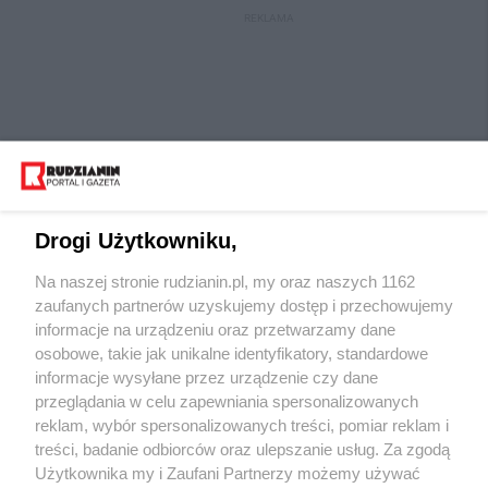
REKLAMA
Drogi Użytkowniku,
Na naszej stronie rudzianin.pl, my oraz naszych 1162
Wydawca mediów
lokalnych
zaufanych partnerów uzyskujemy dostęp i przechowujemy
informacje na urządzeniu oraz przetwarzamy dane
osobowe, takie jak unikalne identyfikatory, standardowe
informacje wysyłane przez urządzenie czy dane
przeglądania w celu zapewniania spersonalizowanych
reklam, wybór spersonalizowanych treści, pomiar reklam i
Nie zapomnij
treści, badanie odbiorców oraz ulepszanie usług. Za zgodą
zapoznać się z:
polityką prywatności
regulamin korzystania z portali
Użytkownika my i Zaufani Partnerzy możemy używać
Twoje
miasto
Skontaktuj się
z nami