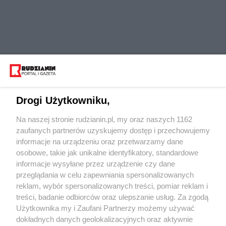
Drogi Użytkowniku,
Na naszej stronie rudzianin.pl, my oraz naszych 1162
Wydawca mediów
lokalnych
zaufanych partnerów uzyskujemy dostęp i przechowujemy
informacje na urządzeniu oraz przetwarzamy dane
osobowe, takie jak unikalne identyfikatory, standardowe
informacje wysyłane przez urządzenie czy dane
przeglądania w celu zapewniania spersonalizowanych
reklam, wybór spersonalizowanych treści, pomiar reklam i
Nie zapomnij
treści, badanie odbiorców oraz ulepszanie usług. Za zgodą
zapoznać się z:
polityką prywatności
regulamin korzystania z portali
Użytkownika my i Zaufani Partnerzy możemy używać
Twoje
miasto
Skontaktuj się
z nami
dokładnych danych geolokalizacyjnych oraz aktywnie