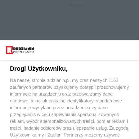
REKLAMA
Drogi Użytkowniku,
Na naszej stronie rudzianin.pl, my oraz naszych 1162
Wydawca mediów
lokalnych
zaufanych partnerów uzyskujemy dostęp i przechowujemy
informacje na urządzeniu oraz przetwarzamy dane
osobowe, takie jak unikalne identyfikatory, standardowe
informacje wysyłane przez urządzenie czy dane
przeglądania w celu zapewniania spersonalizowanych
reklam, wybór spersonalizowanych treści, pomiar reklam i
Nie zapomnij
treści, badanie odbiorców oraz ulepszanie usług. Za zgodą
zapoznać się z:
polityką prywatności
regulamin korzystania z portali
Użytkownika my i Zaufani Partnerzy możemy używać
Twoje
miasto
Skontaktuj się
z nami