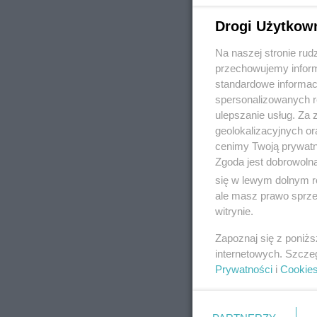
Drogi Użytkow
Na naszej stronie rud
REKLAMA
przechowujemy informa
standardowe informac
spersonalizowanych re
ulepszanie usług. Za
geolokalizacyjnych or
cenimy Twoją prywatno
Zgoda jest dobrowoln
się w lewym dolnym r
ale masz prawo sprzec
witrynie.
Zapoznaj się z poniż
internetowych. Szcze
Prywatności
i
Cookie