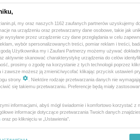
niku,
zianin.pl, my oraz naszych 1162 zaufanych partnerów uzyskujemy do
cje na urządzeniu oraz przetwarzamy dane osobowe, takie jak unika
je wysyłane przez urządzenie czy dane przeglądania w celu zapewn
klam, wybór spersonalizowanych treści, pomiar reklam i treści, bad
 zgodą Użytkownika my i Zaufani Partnerzy możemy używać dokład
az aktywnie skanować charakterystykę urządzenia do celów identyfi
ść, prosimy o zgodę na korzystanie z tych technologii poprzez klikn
a i zawsze możesz ją zmienić/wycofać klikając przycisk ustawień pr
ogu strony
. Niektóre rodzaje przetwarzania danych nie wymagaj
iwić się takiemu przetwarzaniu. Preferencje będą miały zastosowania
szymi informacjami, abyś mógł świadomie i komfortowo korzystać z
gółowe informacje dotyczące przetwarzania Twoich danych znajdzi
s
oraz po kliknięciu w „Ustawienia”.