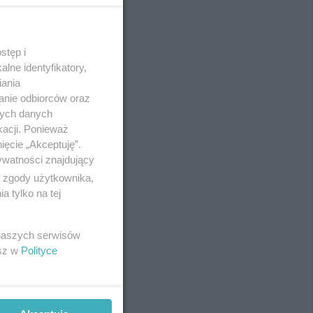
stęp i
REKLAMA
lne identyfikatory,
iania
anie odbiorców oraz
nych danych
kacji. Ponieważ
ięcie „Akceptuję”.
ywatności znajdujący
ą zgody użytkownika,
 tylko na tej
 naszych serwisów
esz w
Polityce