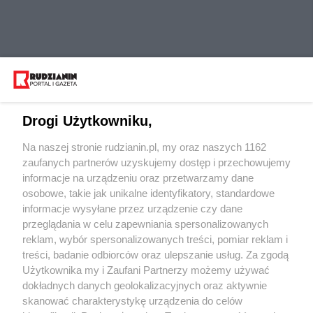
Drogi Użytkowniku,
Na naszej stronie rudzianin.pl, my oraz naszych 1162
Wydawca mediów
lokalnych
zaufanych partnerów uzyskujemy dostęp i przechowujemy
informacje na urządzeniu oraz przetwarzamy dane
osobowe, takie jak unikalne identyfikatory, standardowe
informacje wysyłane przez urządzenie czy dane
przeglądania w celu zapewniania spersonalizowanych
reklam, wybór spersonalizowanych treści, pomiar reklam i
Nie zapomnij
treści, badanie odbiorców oraz ulepszanie usług. Za zgodą
zapoznać się z:
polityką prywatności
regulamin korzystania z portali
Użytkownika my i Zaufani Partnerzy możemy używać
Twoje
miasto
Skontaktuj się
z nami
dokładnych danych geolokalizacyjnych oraz aktywnie
Piekary Śląskie
Kontakt
skanować charakterystykę urządzenia do celów
Chorzów
Wydawca