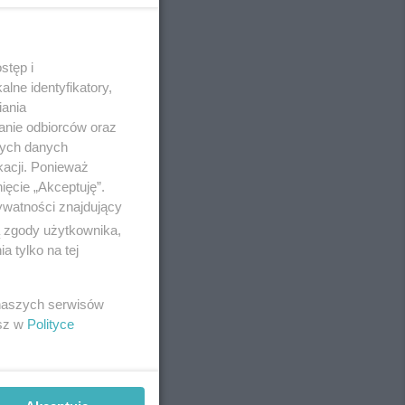
stęp i
REKLAMA
lne identyfikatory,
iania
anie odbiorców oraz
nych danych
kacji. Ponieważ
ięcie „Akceptuję”.
ywatności znajdujący
ą zgody użytkownika,
 tylko na tej
 naszych serwisów
esz w
Polityce