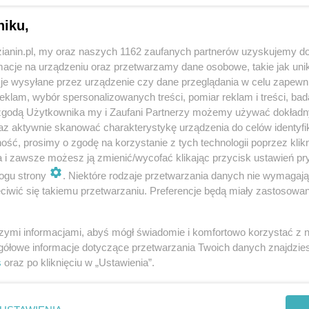
niku,
zianin.pl, my oraz naszych 1162 zaufanych partnerów uzyskujemy do
cje na urządzeniu oraz przetwarzamy dane osobowe, takie jak unika
je wysyłane przez urządzenie czy dane przeglądania w celu zapewn
klam, wybór spersonalizowanych treści, pomiar reklam i treści, bad
 zgodą Użytkownika my i Zaufani Partnerzy możemy używać dokład
az aktywnie skanować charakterystykę urządzenia do celów identyfi
ść, prosimy o zgodę na korzystanie z tych technologii poprzez klikn
a i zawsze możesz ją zmienić/wycofać klikając przycisk ustawień pr
ogu strony
. Niektóre rodzaje przetwarzania danych nie wymagaj
iwić się takiemu przetwarzaniu. Preferencje będą miały zastosowania
szymi informacjami, abyś mógł świadomie i komfortowo korzystać z
gółowe informacje dotyczące przetwarzania Twoich danych znajdzi
s
oraz po kliknięciu w „Ustawienia”.