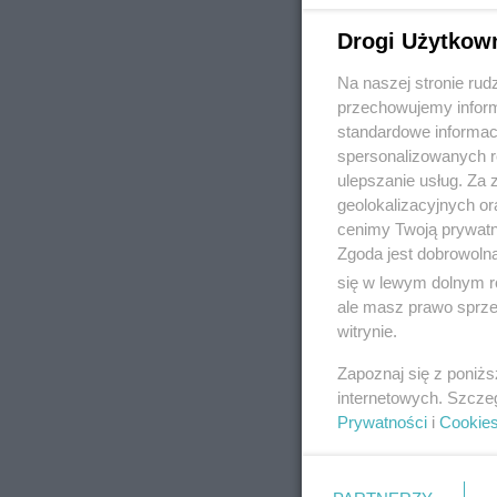
Drogi Użytkow
Na naszej stronie rud
REKLAMA
przechowujemy informa
standardowe informac
spersonalizowanych re
ulepszanie usług. Za
geolokalizacyjnych or
cenimy Twoją prywatno
Zgoda jest dobrowoln
się w lewym dolnym r
ale masz prawo sprzec
witrynie.
Zapoznaj się z poniż
internetowych. Szcze
Prywatności
i
Cookie