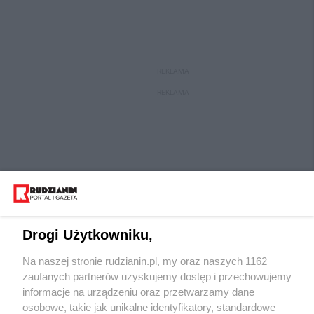
REKLAMA
REKLAMA
Drogi Użytkowniku,
Na naszej stronie rudzianin.pl, my oraz naszych 1162
Wydawca mediów
lokalnych
zaufanych partnerów uzyskujemy dostęp i przechowujemy
informacje na urządzeniu oraz przetwarzamy dane
osobowe, takie jak unikalne identyfikatory, standardowe