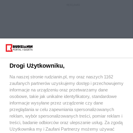
REKLAMA
Drogi Użytkowniku,
Na naszej stronie rudzianin.pl, my oraz naszych 1162
Wydawca mediów
lokalnych
zaufanych partnerów uzyskujemy dostęp i przechowujemy
informacje na urządzeniu oraz przetwarzamy dane
osobowe, takie jak unikalne identyfikatory, standardowe
informacje wysyłane przez urządzenie czy dane
przeglądania w celu zapewniania spersonalizowanych
reklam, wybór spersonalizowanych treści, pomiar reklam i
Nie zapomnij
treści, badanie odbiorców oraz ulepszanie usług. Za zgodą
zapoznać się z:
polityką prywatności
regulamin korzystania z portali
Użytkownika my i Zaufani Partnerzy możemy używać
Twoje
miasto
Skontaktuj się
z nami