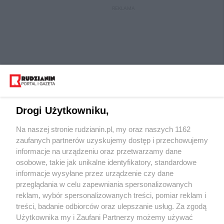
REKLAMA
Drogi Użytkowniku,
Na naszej stronie rudzianin.pl, my oraz naszych 1162
Wydawca mediów
lokalnych
zaufanych partnerów uzyskujemy dostęp i przechowujemy
informacje na urządzeniu oraz przetwarzamy dane
osobowe, takie jak unikalne identyfikatory, standardowe
informacje wysyłane przez urządzenie czy dane
przeglądania w celu zapewniania spersonalizowanych
reklam, wybór spersonalizowanych treści, pomiar reklam i
Nie zapomnij
treści, badanie odbiorców oraz ulepszanie usług. Za zgodą
zapoznać się z:
polityką prywatności
regulamin korzystania z portali
Użytkownika my i Zaufani Partnerzy możemy używać
Twoje
miasto
Skontaktuj się
z nami