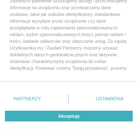
zaufanych partnerów uzyskujemy dostęp i przechowujemy
Tarnowskie Góry
Redakcja
informacje na urządzeniu oraz przetwarzamy dane
Ruda Śląska
Newsletter
Świętochłowice
Reklama
osobowe, takie jak unikalne identyfikatory, standardowe
Tychy
informacje wysyłane przez urządzenie czy dane
Bytom
Katowice
przeglądania w celu zapewniania spersonalizowanych
Gliwice
reklam, wybór spersonalizowanych treści, pomiar reklam i
Zabrze
treści, badanie odbiorców oraz ulepszanie usług. Za zgodą
Zagłębie
Użytkownika my i Zaufani Partnerzy możemy używać
dokładnych danych geolokalizacyjnych oraz aktywnie
skanować charakterystykę urządzenia do celów
identyfikacji. Ponieważ cenimy Twoją prywatność, prosimy
o zgodę na korzystanie z tych technologii poprzez
kliknięcie „Akceptuję”. Zgoda jest dobrowolna i zawsze
możesz ją zmienić/wycofać klikając przycisk ustawień
prywatności znajdujący się w lewym dolnym rogu strony
PARTNERZY
USTAWIENIA
. Niektóre rodzaje przetwarzania danych nie wymagają
zgody użytkownika, ale masz prawo sprzeciwić się
Akceptuję
takiemu przetwarzaniu. Preferencje będą miały
zastosowania tylko na tej witrynie.
Zapoznaj się z poniższymi informacjami, abyś mógł