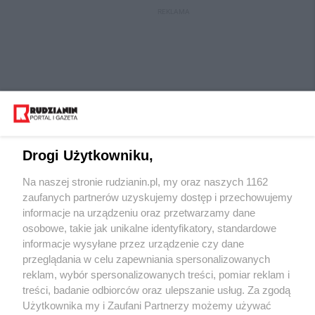
REKLAMA
Drogi Użytkowniku,
Na naszej stronie rudzianin.pl, my oraz naszych 1162
Wydawca mediów
lokalnych
zaufanych partnerów uzyskujemy dostęp i przechowujemy
informacje na urządzeniu oraz przetwarzamy dane
osobowe, takie jak unikalne identyfikatory, standardowe
informacje wysyłane przez urządzenie czy dane
przeglądania w celu zapewniania spersonalizowanych
reklam, wybór spersonalizowanych treści, pomiar reklam i
Nie zapomnij
treści, badanie odbiorców oraz ulepszanie usług. Za zgodą
zapoznać się z:
polityką prywatności
regulamin korzystania z portali
Użytkownika my i Zaufani Partnerzy możemy używać
Twoje
miasto
Skontaktuj się
z nami