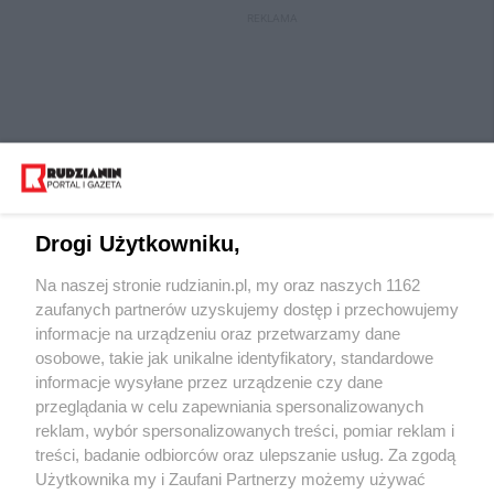
REKLAMA
Drogi Użytkowniku,
Na naszej stronie rudzianin.pl, my oraz naszych 1162
Wydawca mediów
lokalnych
zaufanych partnerów uzyskujemy dostęp i przechowujemy
informacje na urządzeniu oraz przetwarzamy dane
osobowe, takie jak unikalne identyfikatory, standardowe
informacje wysyłane przez urządzenie czy dane
przeglądania w celu zapewniania spersonalizowanych
reklam, wybór spersonalizowanych treści, pomiar reklam i
Nie zapomnij
treści, badanie odbiorców oraz ulepszanie usług. Za zgodą
zapoznać się z:
polityką prywatności
regulamin korzystania z portali
Użytkownika my i Zaufani Partnerzy możemy używać
Twoje
miasto
Skontaktuj się
z nami