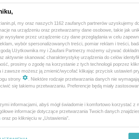
niku,
zianin.pl, my oraz naszych 1162 zaufanych partnerów uzyskujemy do
cje na urządzeniu oraz przetwarzamy dane osobowe, takie jak unika
je wysyłane przez urządzenie czy dane przeglądania w celu zapewn
klam, wybór spersonalizowanych treści, pomiar reklam i treści, bad
 zgodą Użytkownika my i Zaufani Partnerzy możemy używać dokład
az aktywnie skanować charakterystykę urządzenia do celów identyfi
ść, prosimy o zgodę na korzystanie z tych technologii poprzez klikn
a i zawsze możesz ją zmienić/wycofać klikając przycisk ustawień pr
ogu strony
. Niektóre rodzaje przetwarzania danych nie wymagaj
iwić się takiemu przetwarzaniu. Preferencje będą miały zastosowania
szymi informacjami, abyś mógł świadomie i komfortowo korzystać z
gółowe informacje dotyczące przetwarzania Twoich danych znajdzi
s
oraz po kliknięciu w „Ustawienia”.