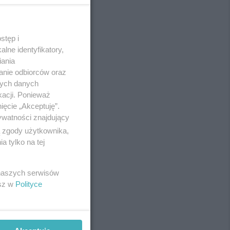
stęp i
REKLAMA
lne identyfikatory,
iania
anie odbiorców oraz
nych danych
kacji. Ponieważ
ięcie „Akceptuję”.
ywatności znajdujący
ą zgody użytkownika,
 tylko na tej
 naszych serwisów
esz w
Polityce