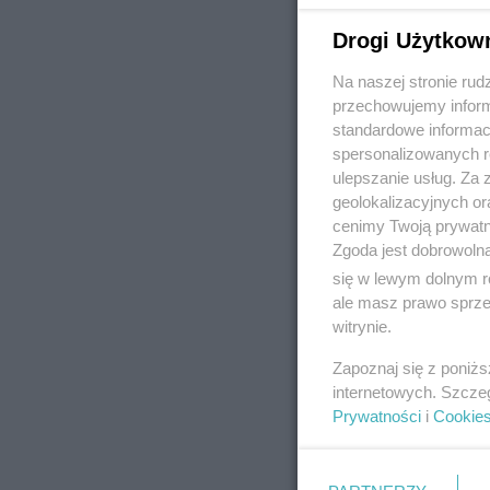
Drogi Użytkow
Na naszej stronie rud
REKLAMA
przechowujemy informa
standardowe informac
spersonalizowanych re
ulepszanie usług. Za
geolokalizacyjnych or
cenimy Twoją prywatno
Zgoda jest dobrowoln
się w lewym dolnym r
ale masz prawo sprzec
witrynie.
Zapoznaj się z poniż
internetowych. Szcze
Prywatności
i
Cookie