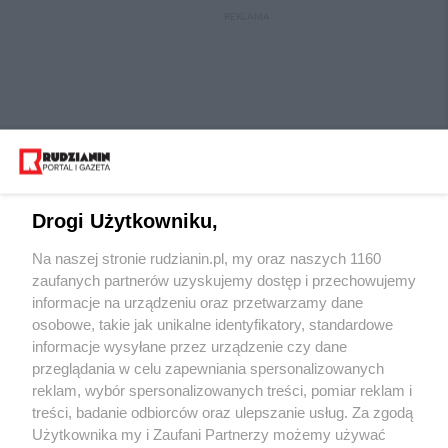
REKLAMA
Drogi Użytkowniku,
Na naszej stronie rudzianin.pl, my oraz naszych 1160
Wydawca mediów
lokalnych
zaufanych partnerów uzyskujemy dostęp i przechowujemy
informacje na urządzeniu oraz przetwarzamy dane
osobowe, takie jak unikalne identyfikatory, standardowe
informacje wysyłane przez urządzenie czy dane
przeglądania w celu zapewniania spersonalizowanych
reklam, wybór spersonalizowanych treści, pomiar reklam i
Nie zapomnij
treści, badanie odbiorców oraz ulepszanie usług. Za zgodą
zapoznać się z:
polityką prywatności
regulamin korzystania z portali
Użytkownika my i Zaufani Partnerzy możemy używać
Twoje
miasto
Skontaktuj się
z nami