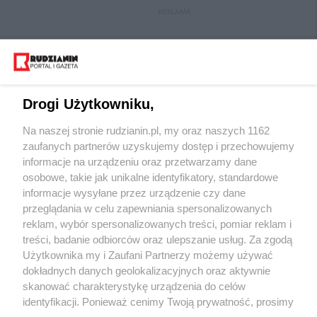
REKLAMA
Drogi Użytkowniku,
Na naszej stronie rudzianin.pl, my oraz naszych 1162
zaufanych partnerów uzyskujemy dostęp i przechowujemy
informacje na urządzeniu oraz przetwarzamy dane
osobowe, takie jak unikalne identyfikatory, standardowe
Wydawca mediów
lokalnych
informacje wysyłane przez urządzenie czy dane
przeglądania w celu zapewniania spersonalizowanych
reklam, wybór spersonalizowanych treści, pomiar reklam i
treści, badanie odbiorców oraz ulepszanie usług. Za zgodą
Użytkownika my i Zaufani Partnerzy możemy używać
dokładnych danych geolokalizacyjnych oraz aktywnie
skanować charakterystykę urządzenia do celów
Nie zapomnij
zapoznać się z:
polityką prywatności
regulamin korzystania z portali
identyfikacji. Ponieważ cenimy Twoją prywatność, prosimy
Twoje
miasto
Skontaktuj się
z nami
o zgodę na korzystanie z tych technologii poprzez