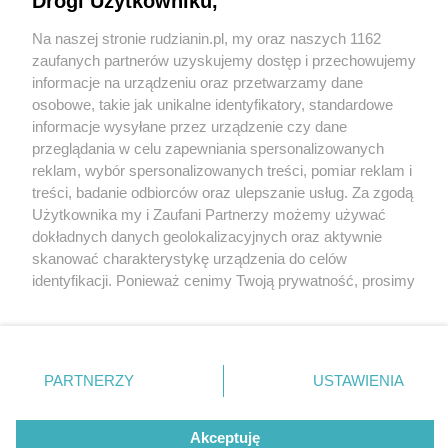
Drogi Użytkowniku,
Na naszej stronie rudzianin.pl, my oraz naszych 1162
Wydawca mediów
lokalnych
zaufanych partnerów uzyskujemy dostęp i przechowujemy
informacje na urządzeniu oraz przetwarzamy dane
osobowe, takie jak unikalne identyfikatory, standardowe
informacje wysyłane przez urządzenie czy dane
przeglądania w celu zapewniania spersonalizowanych
reklam, wybór spersonalizowanych treści, pomiar reklam i
Nie zapomnij
treści, badanie odbiorców oraz ulepszanie usług. Za zgodą
zapoznać się z:
polityką prywatności
regulamin korzystania z portali
Użytkownika my i Zaufani Partnerzy możemy używać
Twoje
miasto
Skontaktuj się
z nami
dokładnych danych geolokalizacyjnych oraz aktywnie
Piekary Śląskie
Kontakt
skanować charakterystykę urządzenia do celów
Chorzów
Wydawca
identyfikacji. Ponieważ cenimy Twoją prywatność, prosimy
Tarnowskie Góry
Redakcja
Ruda Śląska
Newsletter
o zgodę na korzystanie z tych technologii poprzez
Świętochłowice
Reklama
kliknięcie „Akceptuję”. Zgoda jest dobrowolna i zawsze
Tychy
możesz ją zmienić/wycofać klikając przycisk ustawień
Bytom
Katowice
prywatności znajdujący się w lewym dolnym rogu strony
PARTNERZY
USTAWIENIA
Gliwice
. Niektóre rodzaje przetwarzania danych nie wymagają
Zabrze
Zagłębie
zgody użytkownika, ale masz prawo sprzeciwić się
Akceptuję
takiemu przetwarzaniu. Preferencje będą miały