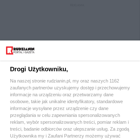
REKLAMA
Drogi Użytkowniku,
Na naszej stronie rudzianin.pl, my oraz naszych 1162
Wydawca mediów
lokalnych
zaufanych partnerów uzyskujemy dostęp i przechowujemy
informacje na urządzeniu oraz przetwarzamy dane
osobowe, takie jak unikalne identyfikatory, standardowe
informacje wysyłane przez urządzenie czy dane
przeglądania w celu zapewniania spersonalizowanych
reklam, wybór spersonalizowanych treści, pomiar reklam i
Nie zapomnij
treści, badanie odbiorców oraz ulepszanie usług. Za zgodą
zapoznać się z:
polityką prywatności
regulamin korzystania z portali
Użytkownika my i Zaufani Partnerzy możemy używać
Twoje
miasto
Skontaktuj się
z nami