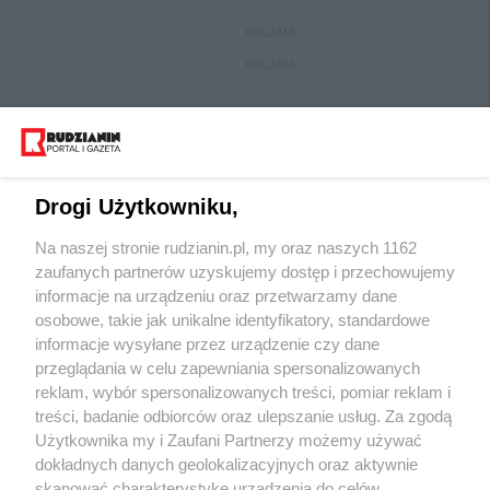
REKLAMA
REKLAMA
Drogi Użytkowniku,
Na naszej stronie rudzianin.pl, my oraz naszych 1162
zaufanych partnerów uzyskujemy dostęp i przechowujemy
informacje na urządzeniu oraz przetwarzamy dane
osobowe, takie jak unikalne identyfikatory, standardowe
Wydawca mediów
lokalnych
informacje wysyłane przez urządzenie czy dane
przeglądania w celu zapewniania spersonalizowanych
reklam, wybór spersonalizowanych treści, pomiar reklam i
treści, badanie odbiorców oraz ulepszanie usług. Za zgodą
Użytkownika my i Zaufani Partnerzy możemy używać
dokładnych danych geolokalizacyjnych oraz aktywnie
skanować charakterystykę urządzenia do celów