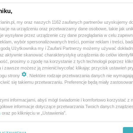
niku,
zianin.pl, my oraz naszych 1162 zaufanych partnerów uzyskujemy do
cje na urządzeniu oraz przetwarzamy dane osobowe, takie jak unika
je wysyłane przez urządzenie czy dane przeglądania w celu zapewn
klam, wybór spersonalizowanych treści, pomiar reklam i treści, bad
 zgodą Użytkownika my i Zaufani Partnerzy możemy używać dokład
az aktywnie skanować charakterystykę urządzenia do celów identyfi
ść, prosimy o zgodę na korzystanie z tych technologii poprzez klikn
a i zawsze możesz ją zmienić/wycofać klikając przycisk ustawień pr
ogu strony
. Niektóre rodzaje przetwarzania danych nie wymagaj
iwić się takiemu przetwarzaniu. Preferencje będą miały zastosowania
szymi informacjami, abyś mógł świadomie i komfortowo korzystać z
gółowe informacje dotyczące przetwarzania Twoich danych znajdzi
s
oraz po kliknięciu w „Ustawienia”.