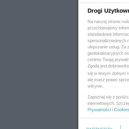
Drogi Użytkow
Na naszej stronie rud
REKLAMA
przechowujemy informa
standardowe informac
spersonalizowanych re
ulepszanie usług. Za
geolokalizacyjnych or
cenimy Twoją prywatno
Zgoda jest dobrowoln
się w lewym dolnym r
ale masz prawo sprzec
witrynie.
Zapoznaj się z poniż
internetowych. Szcze
Prywatności
i
Cookie