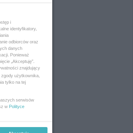
stęp i
REKLAMA
lne identyfikatory,
iania
anie odbiorców oraz
nych danych
kacji. Ponieważ
ięcie „Akceptuję”.
ywatności znajdujący
ą zgody użytkownika,
 tylko na tej
 naszych serwisów
esz w
Polityce