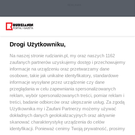
REKLAMA
Drogi Użytkowniku,
Na naszej stronie rudzianin.pl, my oraz naszych 1162
zaufanych partnerów uzyskujemy dostęp i przechowujemy
informacje na urządzeniu oraz przetwarzamy dane
osobowe, takie jak unikalne identyfikatory, standardowe
Wydawca mediów
lokalnych
informacje wysyłane przez urządzenie czy dane
przeglądania w celu zapewniania spersonalizowanych
reklam, wybór spersonalizowanych treści, pomiar reklam i
treści, badanie odbiorców oraz ulepszanie usług. Za zgodą
Użytkownika my i Zaufani Partnerzy możemy używać
dokładnych danych geolokalizacyjnych oraz aktywnie
skanować charakterystykę urządzenia do celów
Nie zapomnij
zapoznać się z:
polityką prywatności
regulamin korzystania z portali
identyfikacji. Ponieważ cenimy Twoją prywatność, prosimy
Twoje
miasto
Skontaktuj się
z nami
o zgodę na korzystanie z tych technologii poprzez