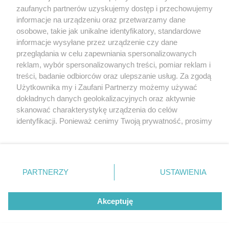
Wydawca mediów
lokalnych
zaufanych partnerów uzyskujemy dostęp i przechowujemy
informacje na urządzeniu oraz przetwarzamy dane
osobowe, takie jak unikalne identyfikatory, standardowe
informacje wysyłane przez urządzenie czy dane
przeglądania w celu zapewniania spersonalizowanych
reklam, wybór spersonalizowanych treści, pomiar reklam i
Nie zapomnij
treści, badanie odbiorców oraz ulepszanie usług. Za zgodą
zapoznać się z:
polityką prywatności
regulamin korzystania z portali
Użytkownika my i Zaufani Partnerzy możemy używać
Twoje
miasto
Skontaktuj się
z nami
dokładnych danych geolokalizacyjnych oraz aktywnie
Piekary Śląskie
Kontakt
skanować charakterystykę urządzenia do celów
Chorzów
Wydawca
identyfikacji. Ponieważ cenimy Twoją prywatność, prosimy
Tarnowskie Góry
Redakcja
Ruda Śląska
Newsletter
o zgodę na korzystanie z tych technologii poprzez
Świętochłowice
Reklama
kliknięcie „Akceptuję”. Zgoda jest dobrowolna i zawsze
Tychy
możesz ją zmienić/wycofać klikając przycisk ustawień
Bytom
Katowice
prywatności znajdujący się w lewym dolnym rogu strony
PARTNERZY
USTAWIENIA
Gliwice
. Niektóre rodzaje przetwarzania danych nie wymagają
Zabrze
Zagłębie
zgody użytkownika, ale masz prawo sprzeciwić się
Akceptuję
takiemu przetwarzaniu. Preferencje będą miały
zastosowania tylko na tej witrynie.