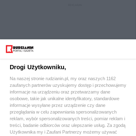
REKLAMA
Drogi Użytkowniku,
Na naszej stronie rudzianin.pl, my oraz naszych 1162
Wydawca mediów
lokalnych
zaufanych partnerów uzyskujemy dostęp i przechowujemy
informacje na urządzeniu oraz przetwarzamy dane
osobowe, takie jak unikalne identyfikatory, standardowe
informacje wysyłane przez urządzenie czy dane
przeglądania w celu zapewniania spersonalizowanych
reklam, wybór spersonalizowanych treści, pomiar reklam i
Nie zapomnij
treści, badanie odbiorców oraz ulepszanie usług. Za zgodą
zapoznać się z:
polityką prywatności
regulamin korzystania z portali
Użytkownika my i Zaufani Partnerzy możemy używać
Twoje
miasto
Skontaktuj się
z nami