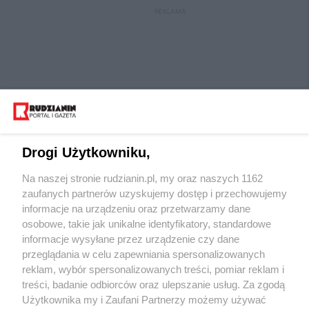
REKLAMA
Drogi Użytkowniku,
Na naszej stronie rudzianin.pl, my oraz naszych 1162
Wydawca mediów
lokalnych
zaufanych partnerów uzyskujemy dostęp i przechowujemy
informacje na urządzeniu oraz przetwarzamy dane
osobowe, takie jak unikalne identyfikatory, standardowe
informacje wysyłane przez urządzenie czy dane
przeglądania w celu zapewniania spersonalizowanych
reklam, wybór spersonalizowanych treści, pomiar reklam i
Nie zapomnij
treści, badanie odbiorców oraz ulepszanie usług. Za zgodą
zapoznać się z:
polityką prywatności
regulamin korzystania z portali
Użytkownika my i Zaufani Partnerzy możemy używać
Twoje
miasto
Skontaktuj się
z nami