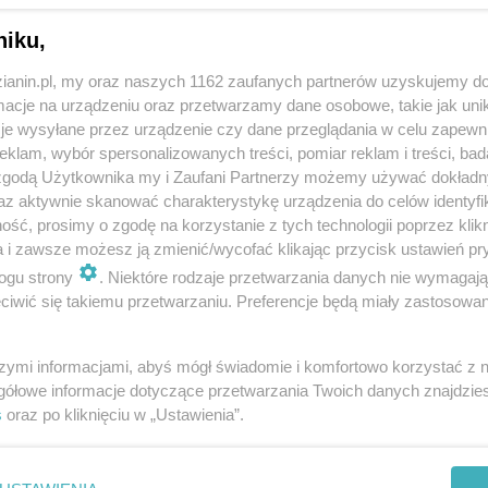
niku,
zianin.pl, my oraz naszych 1162 zaufanych partnerów uzyskujemy do
cje na urządzeniu oraz przetwarzamy dane osobowe, takie jak unika
je wysyłane przez urządzenie czy dane przeglądania w celu zapewn
klam, wybór spersonalizowanych treści, pomiar reklam i treści, bad
 zgodą Użytkownika my i Zaufani Partnerzy możemy używać dokład
az aktywnie skanować charakterystykę urządzenia do celów identyfi
ść, prosimy o zgodę na korzystanie z tych technologii poprzez klikn
a i zawsze możesz ją zmienić/wycofać klikając przycisk ustawień pr
ogu strony
. Niektóre rodzaje przetwarzania danych nie wymagaj
iwić się takiemu przetwarzaniu. Preferencje będą miały zastosowania
szymi informacjami, abyś mógł świadomie i komfortowo korzystać z
gółowe informacje dotyczące przetwarzania Twoich danych znajdzi
s
oraz po kliknięciu w „Ustawienia”.