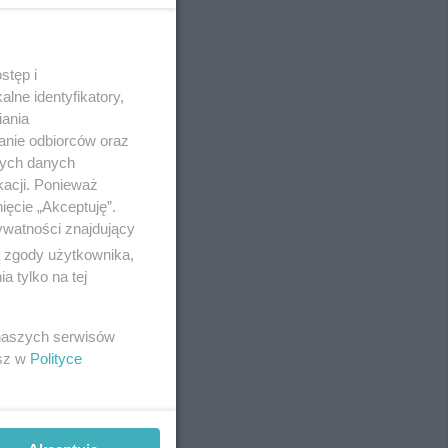
stęp i
REKLAMA
lne identyfikatory,
iania
anie odbiorców oraz
nych danych
kacji. Ponieważ
ięcie „Akceptuję”.
ywatności znajdujący
ą zgody użytkownika,
 tylko na tej
 naszych serwisów
esz w
Polityce