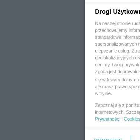
Drogi Użytkow
Na naszej stronie rud
REKLAMA
przechowujemy informa
standardowe informac
spersonalizowanych re
ulepszanie usług. Za
geolokalizacyjnych or
cenimy Twoją prywatno
Zgoda jest dobrowoln
się w lewym dolnym r
ale masz prawo sprzec
witrynie.
Zapoznaj się z poniż
internetowych. Szcze
Prywatności
i
Cookie