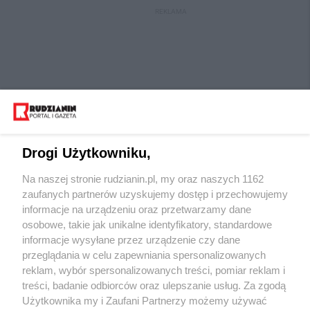
REKLAMA
Drogi Użytkowniku,
Na naszej stronie rudzianin.pl, my oraz naszych 1162
Wydawca mediów
lokalnych
zaufanych partnerów uzyskujemy dostęp i przechowujemy
informacje na urządzeniu oraz przetwarzamy dane
osobowe, takie jak unikalne identyfikatory, standardowe
informacje wysyłane przez urządzenie czy dane
przeglądania w celu zapewniania spersonalizowanych
reklam, wybór spersonalizowanych treści, pomiar reklam i
Nie zapomnij
treści, badanie odbiorców oraz ulepszanie usług. Za zgodą
zapoznać się z:
polityką prywatności
regulamin korzystania z portali
Użytkownika my i Zaufani Partnerzy możemy używać
Twoje
miasto
Skontaktuj się
z nami