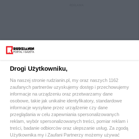
REKLAMA
Drogi Użytkowniku,
Na naszej stronie rudzianin.pl, my oraz naszych 1162
Wydawca mediów
lokalnych
zaufanych partnerów uzyskujemy dostęp i przechowujemy
informacje na urządzeniu oraz przetwarzamy dane
osobowe, takie jak unikalne identyfikatory, standardowe
informacje wysyłane przez urządzenie czy dane
przeglądania w celu zapewniania spersonalizowanych
reklam, wybór spersonalizowanych treści, pomiar reklam i
Nie zapomnij
treści, badanie odbiorców oraz ulepszanie usług. Za zgodą
zapoznać się z:
polityką prywatności
regulamin korzystania z portali
Użytkownika my i Zaufani Partnerzy możemy używać
Twoje
miasto
Skontaktuj się
z nami