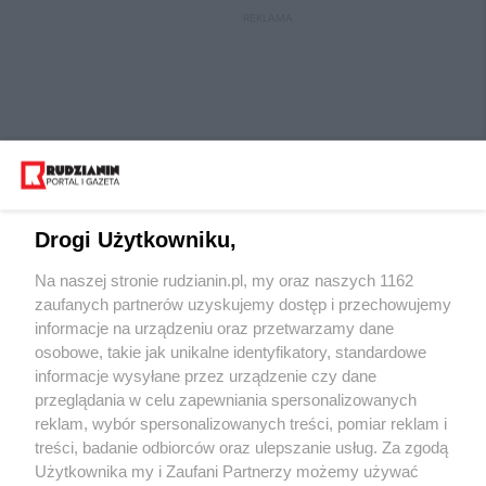
REKLAMA
Drogi Użytkowniku,
Na naszej stronie rudzianin.pl, my oraz naszych 1162
Wydawca mediów
lokalnych
zaufanych partnerów uzyskujemy dostęp i przechowujemy
informacje na urządzeniu oraz przetwarzamy dane
osobowe, takie jak unikalne identyfikatory, standardowe
informacje wysyłane przez urządzenie czy dane
przeglądania w celu zapewniania spersonalizowanych
reklam, wybór spersonalizowanych treści, pomiar reklam i
Nie zapomnij
treści, badanie odbiorców oraz ulepszanie usług. Za zgodą
zapoznać się z:
polityką prywatności
regulamin korzystania z portali
Użytkownika my i Zaufani Partnerzy możemy używać
Twoje
miasto
Skontaktuj się
z nami