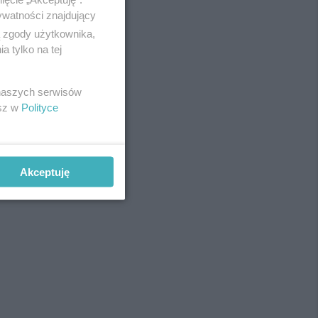
ywatności znajdujący
ą zgody użytkownika,
 tylko na tej
REKLAMA
 naszych serwisów
esz w
Polityce
Akceptuję