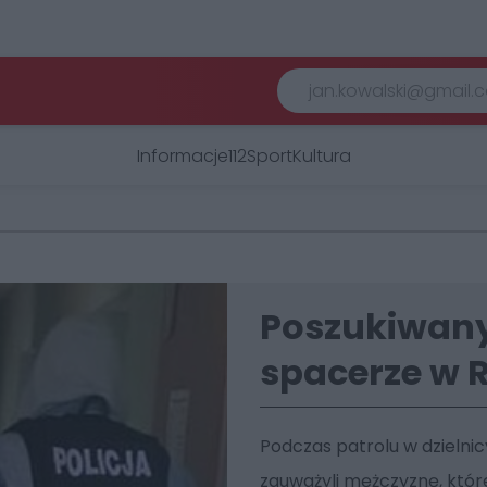
Informacje
112
Sport
Kultura
Poszukiwany
spacerze w R
Podczas patrolu w dzielnic
zauważyli mężczyznę, które