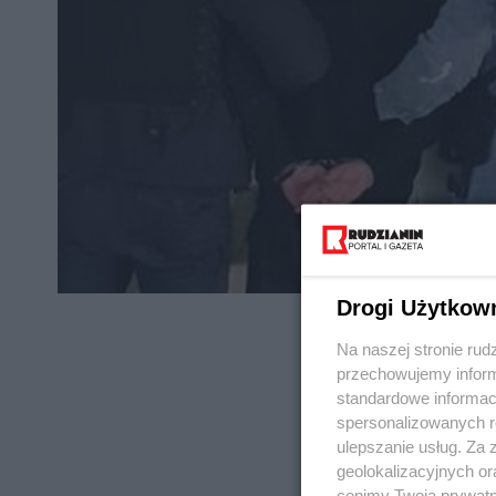
Drogi Użytkow
Na naszej stronie rud
przechowujemy informa
standardowe informac
spersonalizowanych re
REKLAMA
ulepszanie usług. Za
geolokalizacyjnych or
cenimy Twoją prywatno