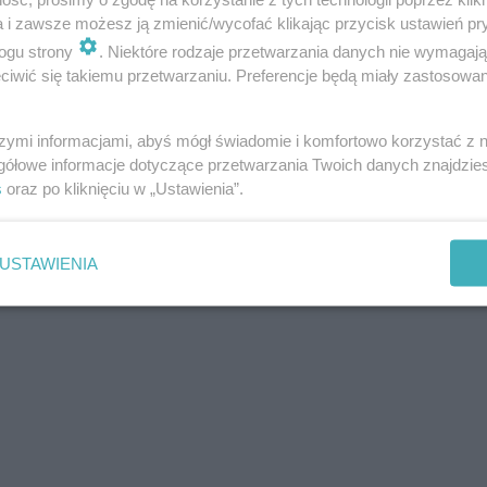
a i zawsze możesz ją zmienić/wycofać klikając przycisk ustawień pr
ogu strony
. Niektóre rodzaje przetwarzania danych nie wymagaj
iwić się takiemu przetwarzaniu. Preferencje będą miały zastosowania
szymi informacjami, abyś mógł świadomie i komfortowo korzystać z
gółowe informacje dotyczące przetwarzania Twoich danych znajdzi
s
oraz po kliknięciu w „Ustawienia”.
USTAWIENIA