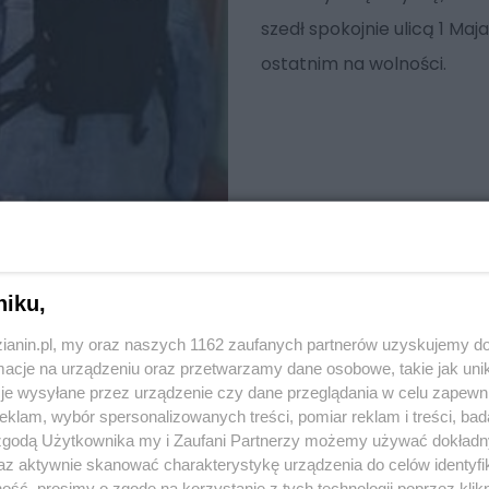
szedł spokojnie ulicą 1 Maj
ostatnim na wolności.
niku,
zianin.pl, my oraz naszych 1162 zaufanych partnerów uzyskujemy do
cje na urządzeniu oraz przetwarzamy dane osobowe, takie jak unika
je wysyłane przez urządzenie czy dane przeglądania w celu zapewn
klam, wybór spersonalizowanych treści, pomiar reklam i treści, bad
 zgodą Użytkownika my i Zaufani Partnerzy możemy używać dokład
az aktywnie skanować charakterystykę urządzenia do celów identyfi
ść, prosimy o zgodę na korzystanie z tych technologii poprzez klikn