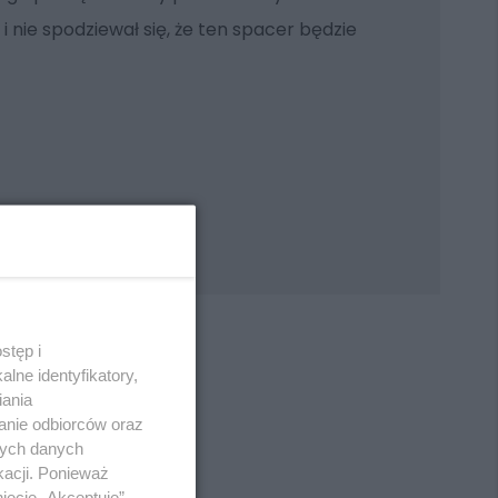
a i nie spodziewał się, że ten spacer będzie
stęp i
lne identyfikatory,
iania
anie odbiorców oraz
REKLAMA
nych danych
kacji. Ponieważ
ięcie „Akceptuję”.