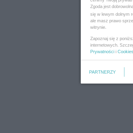
Zgoda jest dobrowoln
się w lewym dolnym r
ale masz prawo sprzec
witrynie.
REKLAMA
Zapoznaj się z poniż
internetowych. Szcze
Prywatności
i
Cookie
PARTNERZY