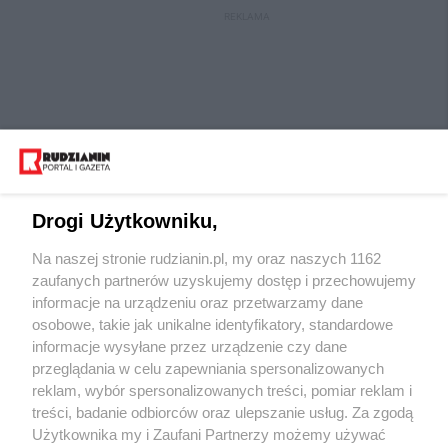
REKLAMA
Drogi Użytkowniku,
Na naszej stronie rudzianin.pl, my oraz naszych 1162
Wydawca mediów
lokalnych
zaufanych partnerów uzyskujemy dostęp i przechowujemy
informacje na urządzeniu oraz przetwarzamy dane
osobowe, takie jak unikalne identyfikatory, standardowe
informacje wysyłane przez urządzenie czy dane
przeglądania w celu zapewniania spersonalizowanych
reklam, wybór spersonalizowanych treści, pomiar reklam i
Nie zapomnij
treści, badanie odbiorców oraz ulepszanie usług. Za zgodą
zapoznać się z:
polityką prywatności
regulamin korzystania z portali
Użytkownika my i Zaufani Partnerzy możemy używać
Twoje
miasto
Skontaktuj się
z nami