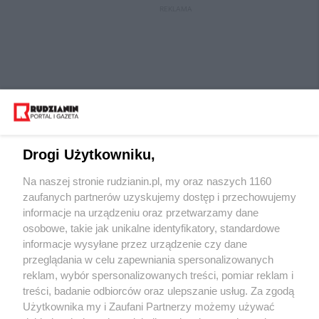
REKLAMA
Drogi Użytkowniku,
Na naszej stronie rudzianin.pl, my oraz naszych 1160
Wydawca mediów
lokalnych
zaufanych partnerów uzyskujemy dostęp i przechowujemy
informacje na urządzeniu oraz przetwarzamy dane
osobowe, takie jak unikalne identyfikatory, standardowe
informacje wysyłane przez urządzenie czy dane
przeglądania w celu zapewniania spersonalizowanych
reklam, wybór spersonalizowanych treści, pomiar reklam i
Nie zapomnij
treści, badanie odbiorców oraz ulepszanie usług. Za zgodą
zapoznać się z:
polityką prywatności
regulamin korzystania z portali
Użytkownika my i Zaufani Partnerzy możemy używać
Twoje
miasto
Skontaktuj się
z nami