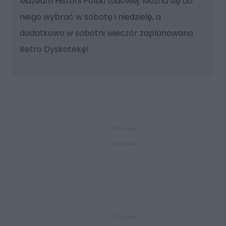
Muzeum Historii Polski Ludowej. Można się do
niego wybrać w sobotę i niedzielę, a
dodatkowo w sobotni wieczór zaplanowano
Retro Dyskotekę!
REKLAMA
REKLAMA
REKLAMA