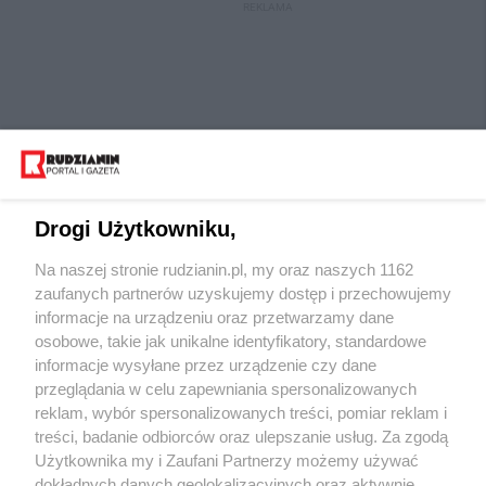
REKLAMA
Drogi Użytkowniku,
Na naszej stronie rudzianin.pl, my oraz naszych 1162
Wydawca mediów
lokalnych
zaufanych partnerów uzyskujemy dostęp i przechowujemy
informacje na urządzeniu oraz przetwarzamy dane
osobowe, takie jak unikalne identyfikatory, standardowe
informacje wysyłane przez urządzenie czy dane
przeglądania w celu zapewniania spersonalizowanych
reklam, wybór spersonalizowanych treści, pomiar reklam i
Nie zapomnij
treści, badanie odbiorców oraz ulepszanie usług. Za zgodą
zapoznać się z:
polityką prywatności
regulamin korzystania z portali
Użytkownika my i Zaufani Partnerzy możemy używać
Twoje
miasto
Skontaktuj się
z nami
dokładnych danych geolokalizacyjnych oraz aktywnie