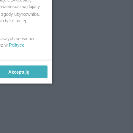
ywatności znajdujący
ą zgody użytkownika,
 tylko na tej
REKLAMA
 naszych serwisów
esz w
Polityce
Akceptuję