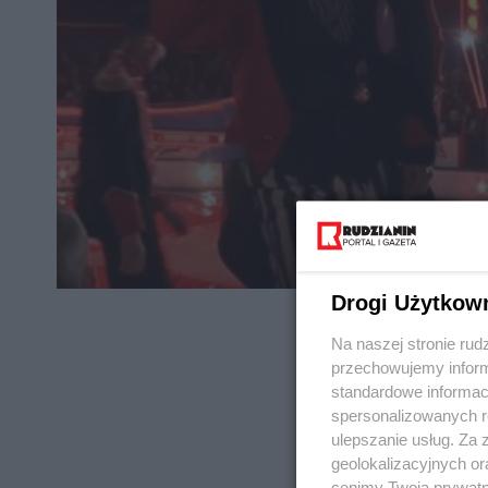
Drogi Użytkow
Na naszej stronie rud
przechowujemy informa
standardowe informac
spersonalizowanych re
REKLAMA
ulepszanie usług. Za
geolokalizacyjnych or
cenimy Twoją prywatno