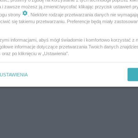
a i zawsze możesz ją zmienić/wycofać klikając przycisk ustawień pr
ogu strony
. Niektóre rodzaje przetwarzania danych nie wymagaj
iwić się takiemu przetwarzaniu. Preferencje będą miały zastosowania
szymi informacjami, abyś mógł świadomie i komfortowo korzystać z
gółowe informacje dotyczące przetwarzania Twoich danych znajdzi
s
oraz po kliknięciu w „Ustawienia”.
USTAWIENIA