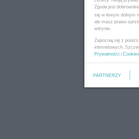
Zgoda jest dobrowoln
się w lewym dolnym r
ale masz prawo sprzec
witrynie.
REKLAMA
Zapoznaj się z poniż
internetowych. Szcze
Prywatności
i
Cookie
PARTNERZY