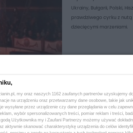
Ukrainy, Bułgarii, Polski, H
prawdziwego cyrku z nutą
dziecięcymi marzeniami.
niku,
zianin.pl, my oraz naszych 1162 zaufanych partnerów uzyskujemy do
cje na urządzeniu oraz przetwarzamy dane osobowe, takie jak unika
je wysyłane przez urządzenie czy dane przeglądania w celu zapewn
klam, wybór spersonalizowanych treści, pomiar reklam i treści, bad
 zgodą Użytkownika my i Zaufani Partnerzy możemy używać dokład
az aktywnie skanować charakterystykę urządzenia do celów identyfi
ść, prosimy o zgodę na korzystanie z tych technologii poprzez klikn