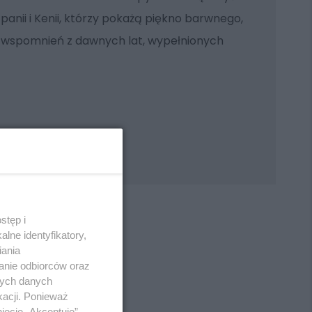
iszpanii i Kenii, którzy pokażą piękno barwnego,
 wspomnień z dawnych lat, wypełnionych
stęp i
lne identyfikatory,
iania
anie odbiorców oraz
REKLAMA
nych danych
kacji. Ponieważ
ięcie „Akceptuję”.