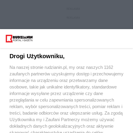
REKLAMA
REKLAMA
Drogi Użytkowniku,
Na naszej stronie rudzianin.pl, my oraz naszych 1162
zaufanych partnerów uzyskujemy dostęp i przechowujemy
informacje na urządzeniu oraz przetwarzamy dane
osobowe, takie jak unikalne identyfikatory, standardowe
Wydawca mediów
lokalnych
informacje wysyłane przez urządzenie czy dane
przeglądania w celu zapewniania spersonalizowanych
reklam, wybór spersonalizowanych treści, pomiar reklam i
treści, badanie odbiorców oraz ulepszanie usług. Za zgodą
Użytkownika my i Zaufani Partnerzy możemy używać
dokładnych danych geolokalizacyjnych oraz aktywnie
skanować charakterystykę urządzenia do celów