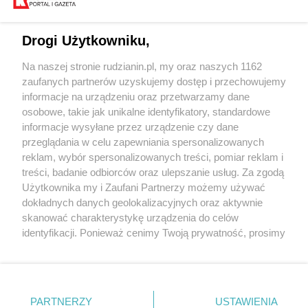
Drogi Użytkowniku,
Na naszej stronie rudzianin.pl, my oraz naszych 1162
Wydawca mediów
lokalnych
zaufanych partnerów uzyskujemy dostęp i przechowujemy
informacje na urządzeniu oraz przetwarzamy dane
osobowe, takie jak unikalne identyfikatory, standardowe
informacje wysyłane przez urządzenie czy dane
przeglądania w celu zapewniania spersonalizowanych
reklam, wybór spersonalizowanych treści, pomiar reklam i
Nie zapomnij
treści, badanie odbiorców oraz ulepszanie usług. Za zgodą
zapoznać się z:
polityką prywatności
regulamin korzystania z portali
Użytkownika my i Zaufani Partnerzy możemy używać
Twoje
miasto
Skontaktuj się
z nami
dokładnych danych geolokalizacyjnych oraz aktywnie
Piekary Śląskie
Kontakt
skanować charakterystykę urządzenia do celów
Chorzów
Wydawca
identyfikacji. Ponieważ cenimy Twoją prywatność, prosimy
Tarnowskie Góry
Redakcja
Ruda Śląska
Newsletter
o zgodę na korzystanie z tych technologii poprzez
Świętochłowice
Reklama
kliknięcie „Akceptuję”. Zgoda jest dobrowolna i zawsze
Tychy
możesz ją zmienić/wycofać klikając przycisk ustawień
Bytom
Katowice
prywatności znajdujący się w lewym dolnym rogu strony
PARTNERZY
USTAWIENIA
Gliwice