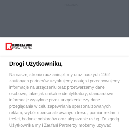
REKLAMA
Drogi Użytkowniku,
Na naszej stronie rudzianin.pl, my oraz naszych 1162
Wydawca mediów
lokalnych
zaufanych partnerów uzyskujemy dostęp i przechowujemy
informacje na urządzeniu oraz przetwarzamy dane
osobowe, takie jak unikalne identyfikatory, standardowe
informacje wysyłane przez urządzenie czy dane
przeglądania w celu zapewniania spersonalizowanych
reklam, wybór spersonalizowanych treści, pomiar reklam i
Nie zapomnij
treści, badanie odbiorców oraz ulepszanie usług. Za zgodą
zapoznać się z:
polityką prywatności
regulamin korzystania z portali
Użytkownika my i Zaufani Partnerzy możemy używać
Twoje
miasto
Skontaktuj się
z nami