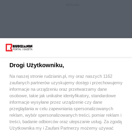
REKLAMA
Drogi Użytkowniku,
Na naszej stronie rudzianin.pl, my oraz naszych 1162
Wydawca mediów
lokalnych
zaufanych partnerów uzyskujemy dostęp i przechowujemy
informacje na urządzeniu oraz przetwarzamy dane
osobowe, takie jak unikalne identyfikatory, standardowe
informacje wysyłane przez urządzenie czy dane
przeglądania w celu zapewniania spersonalizowanych
reklam, wybór spersonalizowanych treści, pomiar reklam i
Nie zapomnij
treści, badanie odbiorców oraz ulepszanie usług. Za zgodą
zapoznać się z:
polityką prywatności
regulamin korzystania z portali
Użytkownika my i Zaufani Partnerzy możemy używać
Twoje
miasto
Skontaktuj się
z nami