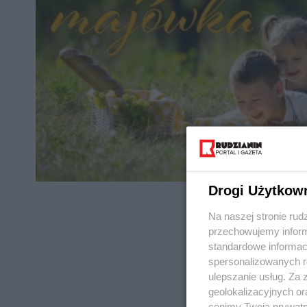
Drogi Użytkow
Na naszej stronie rud
przechowujemy informa
standardowe informac
spersonalizowanych re
REKLAMA
ulepszanie usług. Za
geolokalizacyjnych or
cenimy Twoją prywatno