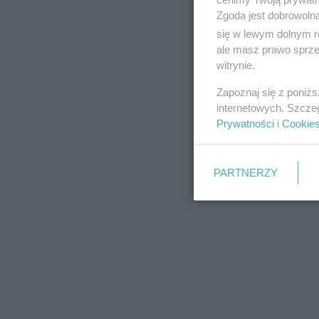
Zgoda jest dobrowoln
się w lewym dolnym r
ale masz prawo sprzec
witrynie.
REKLAMA
Zapoznaj się z poniż
internetowych. Szcze
Prywatności
i
Cookie
PARTNERZY