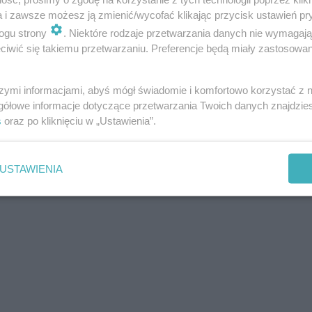
a i zawsze możesz ją zmienić/wycofać klikając przycisk ustawień pr
ogu strony
. Niektóre rodzaje przetwarzania danych nie wymagaj
iwić się takiemu przetwarzaniu. Preferencje będą miały zastosowania
szymi informacjami, abyś mógł świadomie i komfortowo korzystać z
gółowe informacje dotyczące przetwarzania Twoich danych znajdzi
s
oraz po kliknięciu w „Ustawienia”.
USTAWIENIA