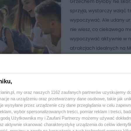
Grzechem byłoby nie skor
sprzyja, wystarczy wziąć tr
wypoczywać. Ale udany url
nie wiesz, co ciekawego m
wypoczywać aktywnie w na
atrakcjach idealnych na M
niku,
zianin.pl, my oraz naszych 1162 zaufanych partnerów uzyskujemy do
cje na urządzeniu oraz przetwarzamy dane osobowe, takie jak unika
je wysyłane przez urządzenie czy dane przeglądania w celu zapewn
klam, wybór spersonalizowanych treści, pomiar reklam i treści, bad
 zgodą Użytkownika my i Zaufani Partnerzy możemy używać dokład
az aktywnie skanować charakterystykę urządzenia do celów identyfi
ść, prosimy o zgodę na korzystanie z tych technologii poprzez klikn