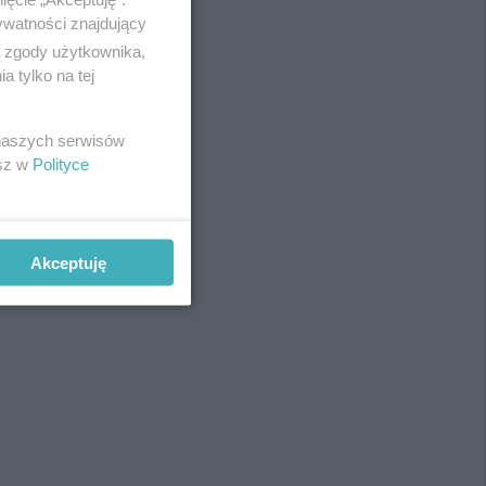
ywatności znajdujący
ą zgody użytkownika,
 tylko na tej
REKLAMA
 naszych serwisów
esz w
Polityce
Akceptuję