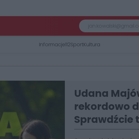
Informacje
112
Sport
Kultura
Udana Majów
rekordowo d
Sprawdźcie t