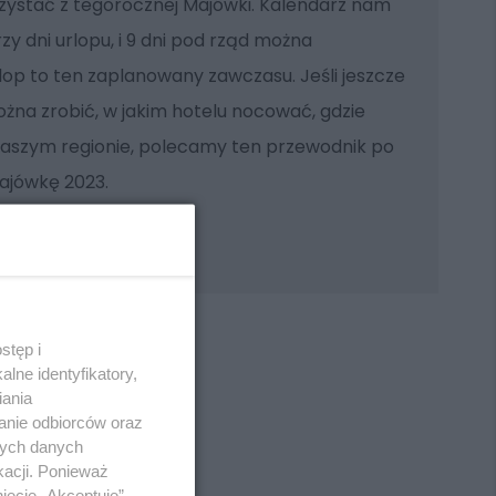
zystać z tegorocznej Majówki. Kalendarz nam
zy dni urlopu, i 9 dni pod rząd można
op to ten zaplanowany zawczasu. Jeśli jeszcze
ożna zrobić, w jakim hotelu nocować, gdzie
szym regionie, polecamy ten przewodnik po
ajówkę 2023.
stęp i
lne identyfikatory,
iania
anie odbiorców oraz
REKLAMA
nych danych
kacji. Ponieważ
ięcie „Akceptuję”.