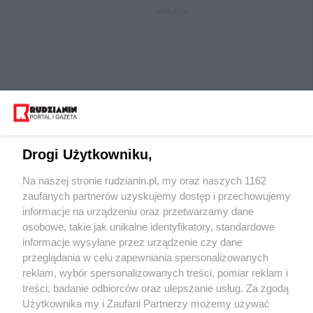
REKLAMA
Drogi Użytkowniku,
Na naszej stronie rudzianin.pl, my oraz naszych 1162
Wydawca mediów
lokalnych
zaufanych partnerów uzyskujemy dostęp i przechowujemy
informacje na urządzeniu oraz przetwarzamy dane
osobowe, takie jak unikalne identyfikatory, standardowe
informacje wysyłane przez urządzenie czy dane
przeglądania w celu zapewniania spersonalizowanych
reklam, wybór spersonalizowanych treści, pomiar reklam i
Nie zapomnij
treści, badanie odbiorców oraz ulepszanie usług. Za zgodą
zapoznać się z:
polityką prywatności
regulamin korzystania z portali
Użytkownika my i Zaufani Partnerzy możemy używać
Twoje
miasto
Skontaktuj się
z nami