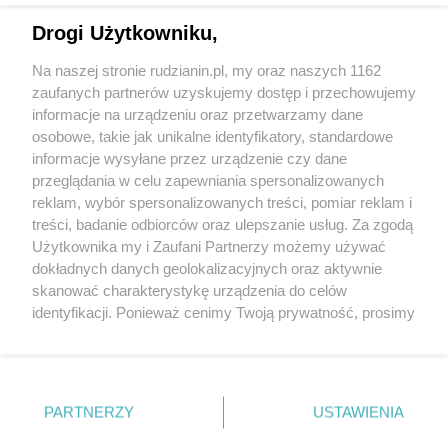
Drogi Użytkowniku,
Na naszej stronie rudzianin.pl, my oraz naszych 1162
Wydawca mediów
lokalnych
zaufanych partnerów uzyskujemy dostęp i przechowujemy
informacje na urządzeniu oraz przetwarzamy dane
osobowe, takie jak unikalne identyfikatory, standardowe
informacje wysyłane przez urządzenie czy dane
przeglądania w celu zapewniania spersonalizowanych
reklam, wybór spersonalizowanych treści, pomiar reklam i
Nie zapomnij
treści, badanie odbiorców oraz ulepszanie usług. Za zgodą
zapoznać się z:
polityką prywatności
regulamin korzystania z portali
Użytkownika my i Zaufani Partnerzy możemy używać
Twoje
miasto
Skontaktuj się
z nami
dokładnych danych geolokalizacyjnych oraz aktywnie
Piekary Śląskie
Kontakt
skanować charakterystykę urządzenia do celów
Chorzów
Wydawca
identyfikacji. Ponieważ cenimy Twoją prywatność, prosimy
Tarnowskie Góry
Redakcja
Ruda Śląska
Newsletter
o zgodę na korzystanie z tych technologii poprzez
Świętochłowice
Reklama
kliknięcie „Akceptuję”. Zgoda jest dobrowolna i zawsze
Tychy
możesz ją zmienić/wycofać klikając przycisk ustawień
Bytom
Katowice
prywatności znajdujący się w lewym dolnym rogu strony
PARTNERZY
USTAWIENIA
Gliwice
. Niektóre rodzaje przetwarzania danych nie wymagają
Zabrze
Zagłębie
zgody użytkownika, ale masz prawo sprzeciwić się