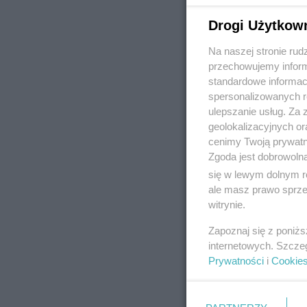
Drogi Użytkow
Na naszej stronie rud
REKLAMA
przechowujemy informa
standardowe informac
spersonalizowanych re
ulepszanie usług. Za
geolokalizacyjnych or
cenimy Twoją prywatno
Zgoda jest dobrowoln
się w lewym dolnym r
ale masz prawo sprzec
witrynie.
Zapoznaj się z poniż
internetowych. Szcze
Prywatności
i
Cookie