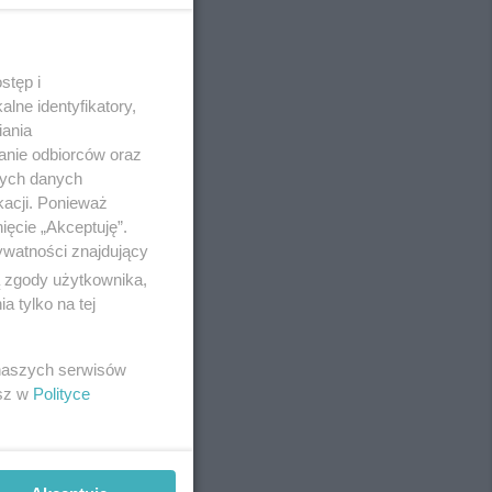
stęp i
REKLAMA
lne identyfikatory,
iania
anie odbiorców oraz
nych danych
kacji. Ponieważ
ięcie „Akceptuję”.
ywatności znajdujący
ą zgody użytkownika,
 tylko na tej
 naszych serwisów
esz w
Polityce