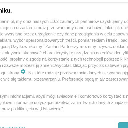
niku,
zianin.pl, my oraz naszych 1162 zaufanych partnerów uzyskujemy do
cje na urządzeniu oraz przetwarzamy dane osobowe, takie jak unika
je wysyłane przez urządzenie czy dane przeglądania w celu zapewn
klam, wybór spersonalizowanych treści, pomiar reklam i treści, bad
 zgodą Użytkownika my i Zaufani Partnerzy możemy używać dokład
az aktywnie skanować charakterystykę urządzenia do celów identyfi
ść, prosimy o zgodę na korzystanie z tych technologii poprzez klikn
a i zawsze możesz ją zmienić/wycofać klikając przycisk ustawień pr
ogu strony
. Niektóre rodzaje przetwarzania danych nie wymagaj
iwić się takiemu przetwarzaniu. Preferencje będą miały zastosowania
szymi informacjami, abyś mógł świadomie i komfortowo korzystać z
gółowe informacje dotyczące przetwarzania Twoich danych znajdzi
s
oraz po kliknięciu w „Ustawienia”.