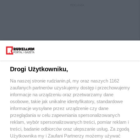
REKLAMA
Drogi Użytkowniku,
Na naszej stronie rudzianin.pl, my oraz naszych 1162
Wydawca mediów
lokalnych
zaufanych partnerów uzyskujemy dostęp i przechowujemy
informacje na urządzeniu oraz przetwarzamy dane
osobowe, takie jak unikalne identyfikatory, standardowe
informacje wysyłane przez urządzenie czy dane
przeglądania w celu zapewniania spersonalizowanych
reklam, wybór spersonalizowanych treści, pomiar reklam i
Nie zapomnij
treści, badanie odbiorców oraz ulepszanie usług. Za zgodą
zapoznać się z:
polityką prywatności
regulamin korzystania z portali
Użytkownika my i Zaufani Partnerzy możemy używać
Twoje
miasto
Skontaktuj się
z nami