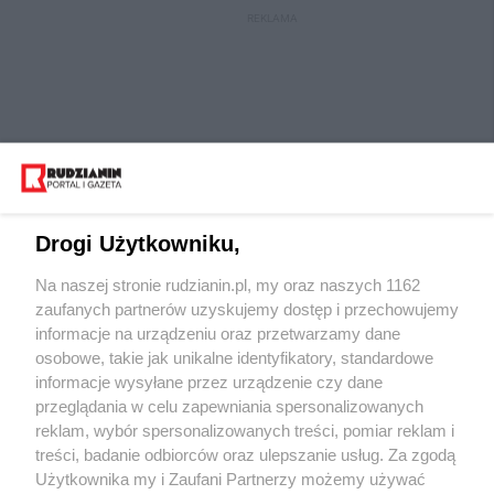
REKLAMA
Drogi Użytkowniku,
Na naszej stronie rudzianin.pl, my oraz naszych 1162
Wydawca mediów
lokalnych
zaufanych partnerów uzyskujemy dostęp i przechowujemy
informacje na urządzeniu oraz przetwarzamy dane
osobowe, takie jak unikalne identyfikatory, standardowe
informacje wysyłane przez urządzenie czy dane
przeglądania w celu zapewniania spersonalizowanych
reklam, wybór spersonalizowanych treści, pomiar reklam i
Nie zapomnij
treści, badanie odbiorców oraz ulepszanie usług. Za zgodą
zapoznać się z:
polityką prywatności
regulamin korzystania z portali
Użytkownika my i Zaufani Partnerzy możemy używać
Twoje
miasto
Skontaktuj się
z nami