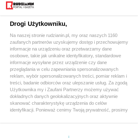
Drogi Użytkowniku,
Na naszej stronie rudzianin.pl, my oraz naszych 1160
Wydawca mediów
lokalnych
zaufanych partnerów uzyskujemy dostęp i przechowujemy
informacje na urządzeniu oraz przetwarzamy dane
osobowe, takie jak unikalne identyfikatory, standardowe
informacje wysyłane przez urządzenie czy dane
przeglądania w celu zapewniania spersonalizowanych
reklam, wybór spersonalizowanych treści, pomiar reklam i
Nie zapomnij
treści, badanie odbiorców oraz ulepszanie usług. Za zgodą
zapoznać się z:
polityką prywatności
regulamin korzystania z portali
Użytkownika my i Zaufani Partnerzy możemy używać
Twoje
miasto
Skontaktuj się
z nami
dokładnych danych geolokalizacyjnych oraz aktywnie
Piekary Śląskie
Kontakt
skanować charakterystykę urządzenia do celów
Chorzów
Wydawca
identyfikacji. Ponieważ cenimy Twoją prywatność, prosimy
Tarnowskie Góry
Redakcja
Ruda Śląska
Newsletter
o zgodę na korzystanie z tych technologii poprzez
Świętochłowice
Reklama
kliknięcie „Akceptuję”. Zgoda jest dobrowolna i zawsze
Tychy
możesz ją zmienić/wycofać klikając przycisk ustawień
Bytom
Katowice
prywatności znajdujący się w lewym dolnym rogu strony