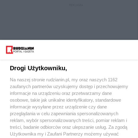
REKLAMA
Drogi Użytkowniku,
Na naszej stronie rudzianin.pl, my oraz naszych 1162
Wydawca mediów
lokalnych
zaufanych partnerów uzyskujemy dostęp i przechowujemy
informacje na urządzeniu oraz przetwarzamy dane
osobowe, takie jak unikalne identyfikatory, standardowe
informacje wysyłane przez urządzenie czy dane
przeglądania w celu zapewniania spersonalizowanych
reklam, wybór spersonalizowanych treści, pomiar reklam i
Nie zapomnij
treści, badanie odbiorców oraz ulepszanie usług. Za zgodą
zapoznać się z:
polityką prywatności
regulamin korzystania z portali
Użytkownika my i Zaufani Partnerzy możemy używać
Twoje
miasto
Skontaktuj się
z nami