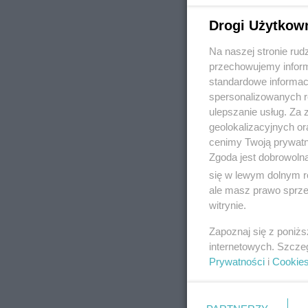
Drogi Użytkow
Na naszej stronie rud
REKLAMA
przechowujemy informa
standardowe informac
spersonalizowanych re
ulepszanie usług. Za
geolokalizacyjnych or
cenimy Twoją prywatno
Zgoda jest dobrowoln
się w lewym dolnym r
ale masz prawo sprzec
witrynie.
Zapoznaj się z poniż
internetowych. Szcze
Prywatności
i
Cookie