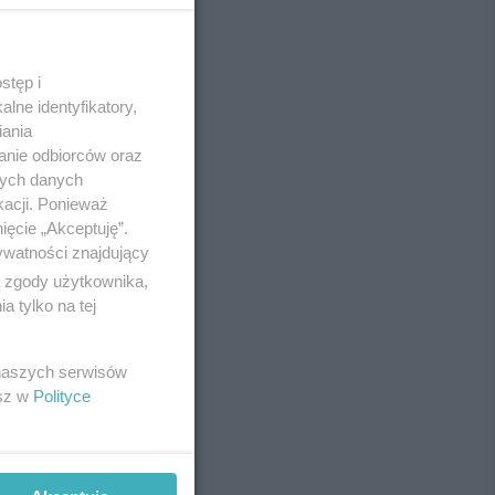
stęp i
REKLAMA
lne identyfikatory,
iania
anie odbiorców oraz
nych danych
kacji. Ponieważ
ięcie „Akceptuję”.
ywatności znajdujący
ą zgody użytkownika,
 tylko na tej
 naszych serwisów
esz w
Polityce