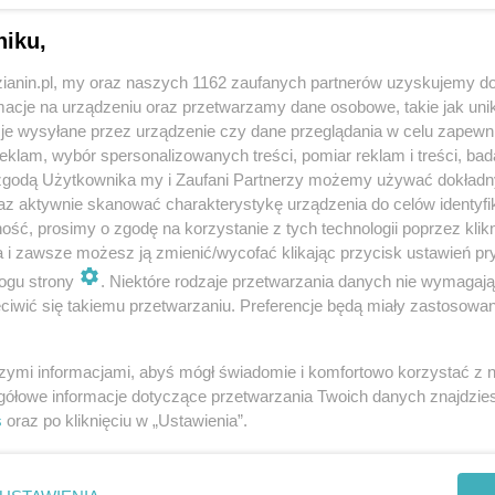
niku,
zianin.pl, my oraz naszych 1162 zaufanych partnerów uzyskujemy do
cje na urządzeniu oraz przetwarzamy dane osobowe, takie jak unika
je wysyłane przez urządzenie czy dane przeglądania w celu zapewn
klam, wybór spersonalizowanych treści, pomiar reklam i treści, bad
 zgodą Użytkownika my i Zaufani Partnerzy możemy używać dokład
az aktywnie skanować charakterystykę urządzenia do celów identyfi
ść, prosimy o zgodę na korzystanie z tych technologii poprzez klikn
a i zawsze możesz ją zmienić/wycofać klikając przycisk ustawień pr
ogu strony
. Niektóre rodzaje przetwarzania danych nie wymagaj
iwić się takiemu przetwarzaniu. Preferencje będą miały zastosowania
szymi informacjami, abyś mógł świadomie i komfortowo korzystać z
gółowe informacje dotyczące przetwarzania Twoich danych znajdzi
s
oraz po kliknięciu w „Ustawienia”.