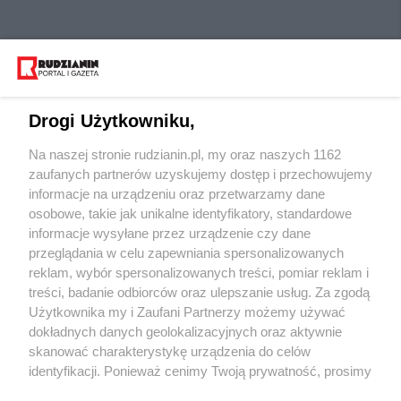
Drogi Użytkowniku,
Na naszej stronie rudzianin.pl, my oraz naszych 1162
Wydawca mediów
lokalnych
zaufanych partnerów uzyskujemy dostęp i przechowujemy
informacje na urządzeniu oraz przetwarzamy dane
osobowe, takie jak unikalne identyfikatory, standardowe
informacje wysyłane przez urządzenie czy dane
przeglądania w celu zapewniania spersonalizowanych
reklam, wybór spersonalizowanych treści, pomiar reklam i
Nie zapomnij
treści, badanie odbiorców oraz ulepszanie usług. Za zgodą
zapoznać się z:
polityką prywatności
regulamin korzystania z portali
Użytkownika my i Zaufani Partnerzy możemy używać
Twoje
miasto
Skontaktuj się
z nami
dokładnych danych geolokalizacyjnych oraz aktywnie
Piekary Śląskie
Kontakt
skanować charakterystykę urządzenia do celów
Chorzów
Wydawca
identyfikacji. Ponieważ cenimy Twoją prywatność, prosimy
Tarnowskie Góry
Redakcja
Ruda Śląska
Newsletter
o zgodę na korzystanie z tych technologii poprzez